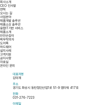
회사소개
CEO 인사말
연혁
오시는 길
사업분야
제품개발 솔루션
제품소싱 솔루션
융합IT기반 서비스
제품소개
안전손잡이
벽부착의자
도어록
하드웨어
설치사례
고객지원
공지사항
자료실
온라인 문의
대표자명
김덕재
주소
경기도 화성시 동탄첨단산업1로 51-9 엠타워 417호
전화
031-276-7223
이메일