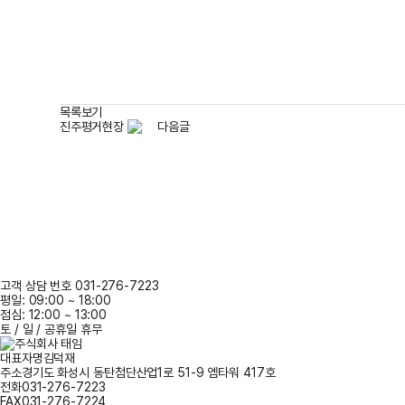
목록보기
진주평거현장
다음글
고객 상담 번호 031-276-7223
평일: 09:00 ~ 18:00
점심: 12:00 ~ 13:00
토 / 일 / 공휴일 휴무
대표자명
김덕재
주소
경기도 화성시 동탄첨단산업1로 51-9 엠타워 417호
전화
031-276-7223
FAX
031-276-7224