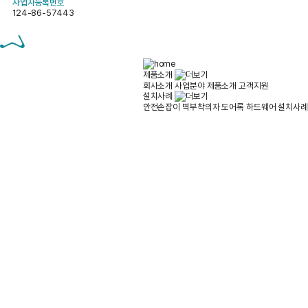
사업자등록번호
124-86-57443
제품소개
회사소개
사업분야
제품소개
고객지원
설치사례
안전손잡이
벽부착의자
도어록
하드웨어
설치사례
Customer Support
제품소개