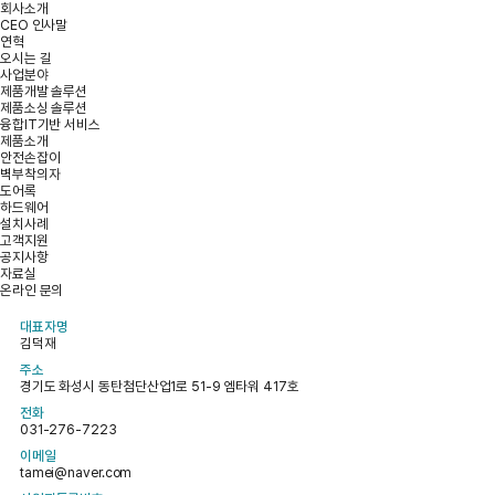
회사소개
CEO 인사말
연혁
오시는 길
사업분야
제품개발 솔루션
제품소싱 솔루션
융합IT기반 서비스
제품소개
안전손잡이
벽부착의자
도어록
하드웨어
설치사례
고객지원
공지사항
자료실
온라인 문의
대표자명
김덕재
주소
경기도 화성시 동탄첨단산업1로 51-9 엠타워 417호
전화
031-276-7223
이메일
tamei@naver.com