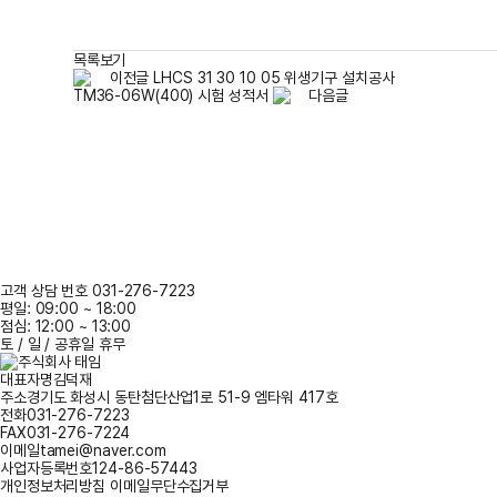
목록보기
이전글
LHCS 31 30 10 05 위생기구 설치공사
TM36-06W(400) 시험 성적서
다음글
고객 상담 번호 031-276-7223
평일: 09:00 ~ 18:00
점심: 12:00 ~ 13:00
토 / 일 / 공휴일 휴무
대표자명
김덕재
주소
경기도 화성시 동탄첨단산업1로 51-9 엠타워 417호
전화
031-276-7223
FAX
031-276-7224
이메일
tamei@naver.com
사업자등록번호
124-86-57443
개인정보처리방침
이메일무단수집거부